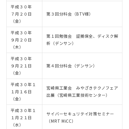
平成３０年
７月２０日
第３回分科会（BTV様）
（金）
平成３０年
第１回勉強会 証拠保全、ディスク解
９月２０日
析（デンサン）
（木）
平成３０年
９月２１日
第４回分科会（デンサン）
（金）
平成３０年１
宮崎県工業会 みやざきテクノフェア
１月１６日
出展（宮崎県工業技術センター）
（金）
平成３０年１
サイバーセキュリテイ対策セミナー
１月２１日
（MRT MiCC）
（水）