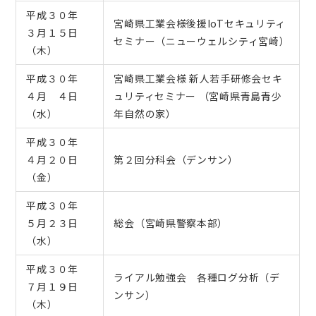
平成３０年
宮崎県工業会様後援IoTセキュリティ
３月１５日
セミナー（ニューウェルシティ宮崎）
（木）
平成３０年
宮崎県工業会様 新人若手研修会セキ
４月 ４日
ュリティセミナー （宮崎県青島青少
（水）
年自然の家）
平成３０年
４月２０日
第２回分科会（デンサン）
（金）
平成３０年
５月２３日
総会（宮崎県警察本部）
（水）
平成３０年
ライアル勉強会 各種ログ分析（デ
７月１９日
ンサン）
（木）