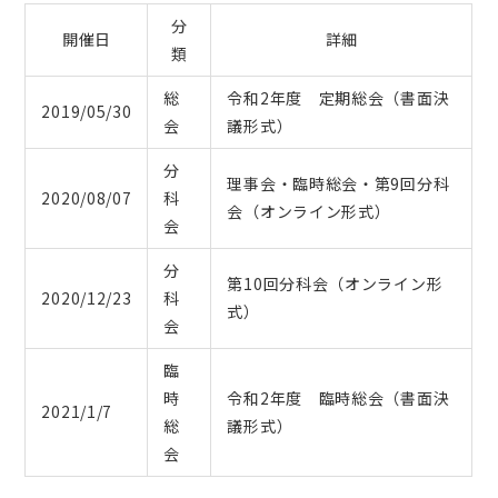
分
開催日
詳細
類
総
令和2年度 定期総会（書面決
2019/05/30
会
議形式）
分
理事会・臨時総会・第9回分科
2020/08/07
科
会（オンライン形式）
会
分
第10回分科会（オンライン形
2020/12/23
科
式）
会
臨
時
令和2年度 臨時総会（書面決
2021/1/7
総
議形式）
会